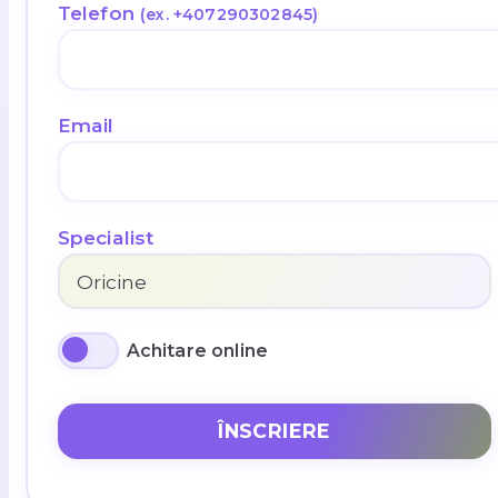
Telefon
(ex. +407290302845)
Email
Specialist
Achitare online
ÎNSCRIERE