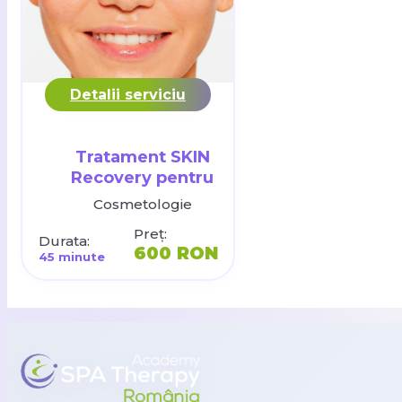
Detalii serviciu
Tratament SKIN
Recovery pentru
refacerea tenului
Cosmetologie
Preț:
Durata:
600 RON
45 minute