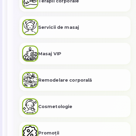
Terapii corporale
Servicii de masaj
Masaj VIP
Remodelare corporală
Cosmetologie
Promoții