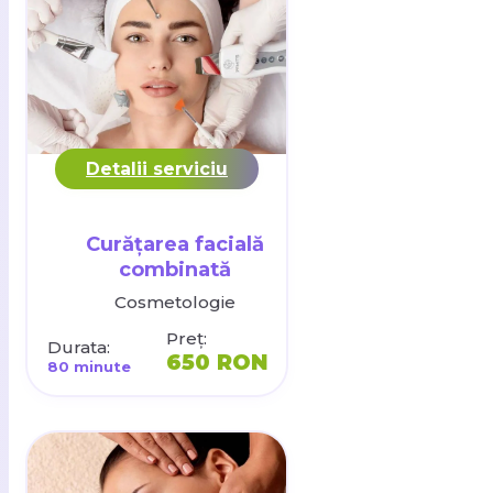
Detalii serviciu
Curățarea facială
combinată
Cosmetologie
Preț:
Durata:
650 RON
80 minute