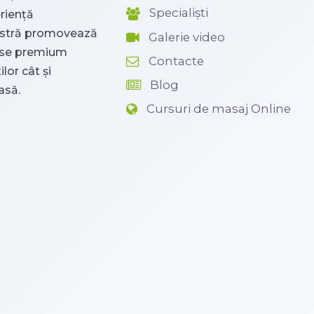
Specialiști
riență
oastră promovează
Galerie video
duse premium
Contacte
lor cât și
Blog
asă.
Cursuri de masaj Online