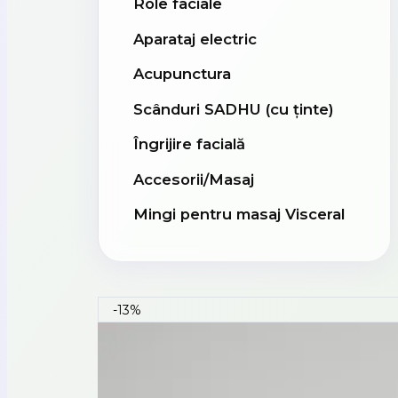
Role faciale
Aparataj electric
Acupunctura
Scânduri SADHU (cu ținte)
Îngrijire facială
Accesorii/Masaj
Mingi pentru masaj Visceral
-13%