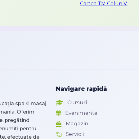
Cartea TM Colun V.
Navigare rapidă
Cursuri
ucația spa și masaj
omânia. Oferim
Evenimente
e, pregătind
Magazin
renumiți pentru
Servicii
ate, efectuate de