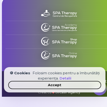
🍪 Cookies
Folosim cookies pentru a îmbunătăți
experiența.
Detalii
Spa Therapy Group © 2026. Toate drepturile sunt
Accept
rezervate
Creat cu
de
Casîr Agency