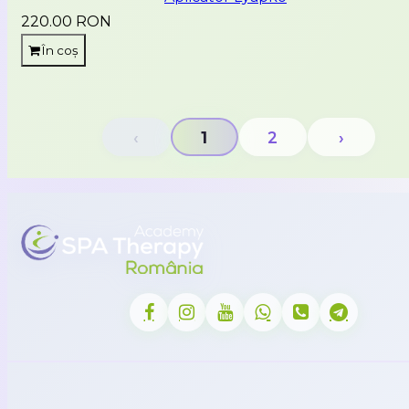
220.00 RON
În coș
‹
1
2
›