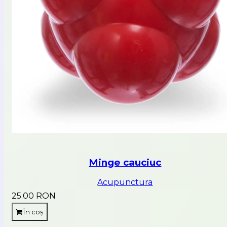
Minge cauciuc
Acupunctura
25.00 RON
În coș