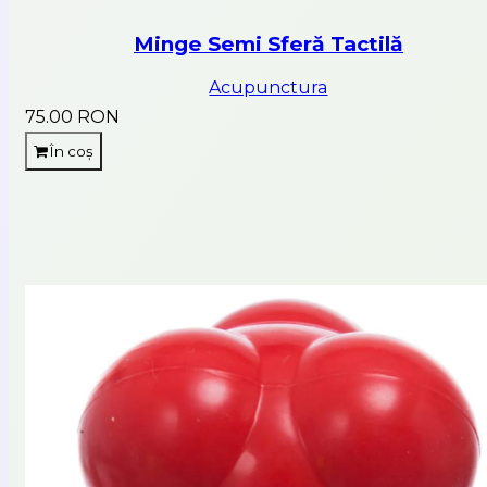
Minge Semi Sferă Tactilă
Acupunctura
75.00 RON
În coș